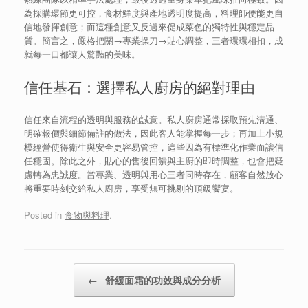
為採購環節更可控，食材鮮度與產地透明度提高，料理師便能更自
信地發揮創意；而這種創意又反過來促成菜色的獨特性與穩定品
質。簡言之，嚴格把關→專業操刀→貼心調整，三者環環相扣，成
就每一口都讓人驚豔的美味。
信任基石：選擇私人廚房的絕對理由
信任來自流程的透明與服務的誠意。私人廚房通常採取預先溝通、
明確報價與細節備註的做法，因此客人能掌握每一步；再加上小規
模經營使得衛生與安全更容易管控，這些因為有標準化作業而讓信
任穩固。除此之外，貼心的售後回饋與主廚的即時調整，也會把疑
慮轉為忠誠度。當專業、透明與用心三者同時存在，顧客自然放心
將重要時刻交給私人廚房，享受無可挑剔的頂級饗宴。
Posted in
食物與料理
.
Post navigation
←
舒緩面霜的功效與成分分析