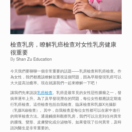
檢查乳房，瞭解乳癌檢查对女性乳房健康
很重要
by
Shan Zu Education
今天我們要聊聊一個非常重要的話題——乳房檢查和乳癌檢查。作
為女性，我們都應該瞭解並重視這個問題，因為早期發現乳癌可以
大大提高治癒率。現在就讓我們一起來瞭解一下吧！
讓我們先來說說
乳癌檢查
。乳癌是最常見的女性惡性腫瘤之一，發
病率逐年上升。為了及早發現潛在的問題，每位女性都應該定期進
行乳癌檢查。這些檢查包括自我檢查、臨床檢查和乳腺X光攝影
（乳腺X線檢查）。其中，自我檢查是每位女性都可以在家中進行
的簡單檢查方法。通過觸摸和觀察乳房，我們可以注意到任何異常
的腫塊、變形、皮膚變化或分泌物等。如果發現了任何異常，及時
諮詢醫生是非常重要的。