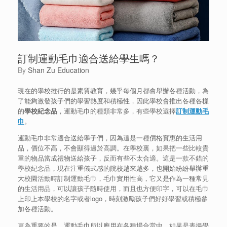
訂制運動毛巾適合送給學生嗎？
by
Shan Zu Education
現在的學校推行的是素質教育，幾乎每個月都會舉辦各種活動，為
了能夠激發孩子們的學習熱度和積極性，因此學校會推出各種各樣
的
學校紀念品
，運動毛巾的種類非常多，有些學校選擇
訂制運動毛
巾
。
運動毛巾非常適合送給學子們，因為這是一種價格實惠的生活用
品，價位不高，不會顯得過於高調。在學校裏，如果把一些比較貴
重的物品當成禮物送給孩子，反而有些不太合適。這是一款不錯的
學校紀念品，現在注重儀式感的院校越來越多，也開始紛紛舉辦重
大校園活動時訂制運動毛巾，毛巾實用性高，它又是作為一種常見
的生活用品，可以讓孩子隨時使用，而且也方便印字，可以在毛巾
上印上本學校的名字或者logo，時刻激勵孩子們好好學習或積極參
加各種活動。
更為重要的是，運動毛巾所以應用在各種場合當中，如果是表揚學