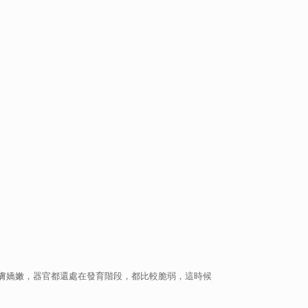
肌膚嬌嫩，器官都還處在發育階段，都比較脆弱，這時候