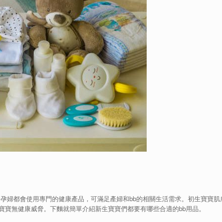
和孕婦都會使用專門的健康產品，可滿足產婦和bb的相關生活需求。初生寶寶
寶寶無健康威脅。下麵就簡單介紹新生寶寶們都要有哪些合適的bb用品。