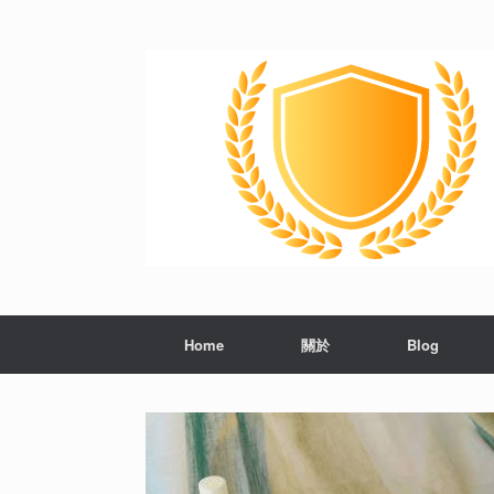
Skip
to
content
Home
關於
Blog